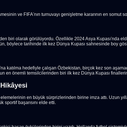
şmesinin ve FIFA'nın turnuvayı genişletme kararının en somut so
nden biri olarak görülüyordu. Özellikle 2024 Asya Kupası'nda eld
Ürdün, böylece tarihinde ilk kez Dünya Kupası sahnesinde boy gös
a katılma hedefiyle çalışan Özbekistan, birçok kez son aşamada
n en önemli temsilcilerinden biri ilk kez Dünya Kupası finaller
 Hikâyesi
 elemelerinin en büyük sürprizlerinden birine imza attı. Uzun yıl
 sportif başarısını elde etti.
kici başarı öykülerinden birini yazdı. Hollanda futbol sistemiyl