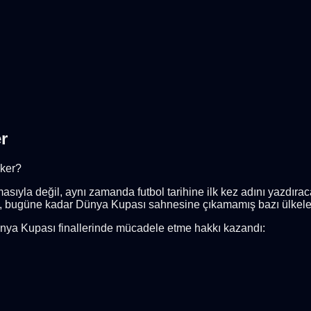
r
eker?
ıyla değil, aynı zamanda futbol tarihine ilk kez adını yazdıra
 bugüne kadar Dünya Kupası sahnesine çıkamamış bazı ülkelere 
ünya Kupası finallerinde mücadele etme hakkı kazandı: