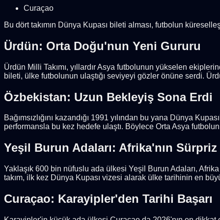
Curaçao
Bu dört takımın Dünya Kupası bileti alması, futbolun küreselle
Ürdün: Orta Doğu'nun Yeni Gururu
Ürdün Milli Takımı, yıllardır Asya futbolunun yükselen ekipleri
bileti, ülke futbolunun ulaştığı seviyeyi gözler önüne serdi. 
Özbekistan: Uzun Bekleyiş Sona Erdi
Bağımsızlığını kazandığı 1991 yılından bu yana Dünya Kupası'n
performansla bu kez hedefe ulaştı. Böylece Orta Asya futbolunu
Yeşil Burun Adaları: Afrika'nın Sürpriz
Yaklaşık 600 bin nüfuslu ada ülkesi Yeşil Burun Adaları, Afrika
takım, ilk kez Dünya Kupası vizesi alarak ülke tarihinin en büyük
Curaçao: Karayipler'den Tarihi Başarı
Karayipler'in küçük ada ülkesi Curaçao da 2026'nın en dikkat çe