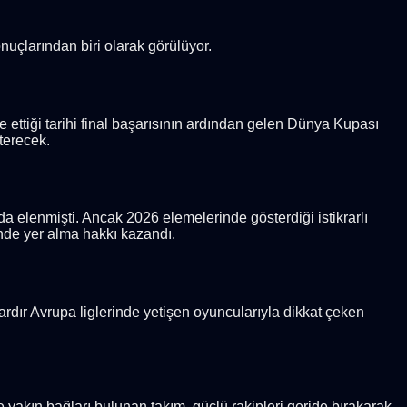
nuçlarından biri olarak görülüyor.
e ettiği tarihi final başarısının ardından gelen Dünya Kupası
terecek.
 elenmişti. Ancak 2026 elemelerinde gösterdiği istikrarlı
inde yer alma hakkı kazandı.
lardır Avrupa liglerinde yetişen oyuncularıyla dikkat çeken
e yakın bağları bulunan takım, güçlü rakipleri geride bırakarak