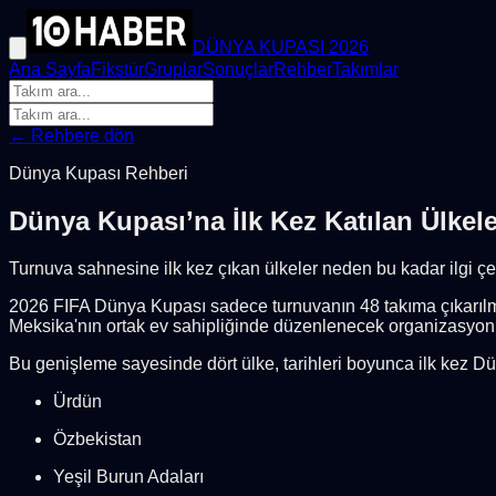
DÜNYA KUPASI 2026
Ana Sayfa
Fikstür
Gruplar
Sonuçlar
Rehber
Takımlar
← Rehbere dön
Dünya Kupası Rehberi
Dünya Kupası’na İlk Kez Katılan Ülkele
Turnuva sahnesine ilk kez çıkan ülkeler neden bu kadar ilgi ç
2026 FIFA Dünya Kupası sadece turnuvanın 48 takıma çıkarılmas
Meksika'nın ortak ev sahipliğinde düzenlenecek organizasyon,
Bu genişleme sayesinde dört ülke, tarihleri boyunca ilk kez D
Ürdün
Özbekistan
Yeşil Burun Adaları