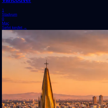
1
Stadyum
0
Maç
Şehri keşfet →