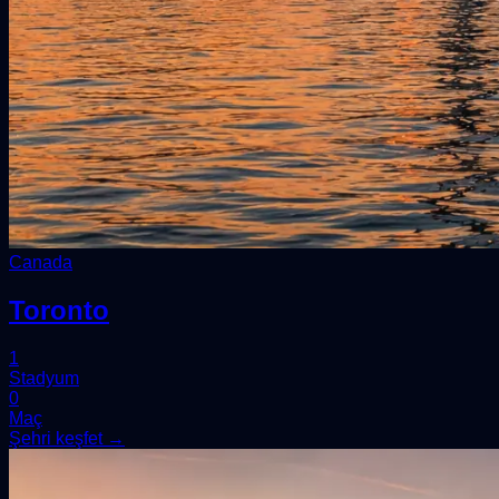
Canada
Toronto
1
Stadyum
0
Maç
Şehri keşfet →