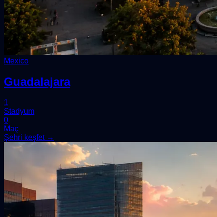
Mexico
Guadalajara
1
Stadyum
0
Maç
Şehri keşfet →