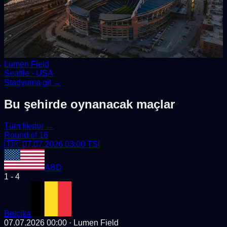
Lumen Field
Seattle
· USA
Stadyuma git →
Bu şehirde oynanacak maçlar
Tüm fikstür →
Round of 16
🇹🇷
07.07.2026 03:00
TSİ
ABD
1
-
4
Belçika
07.07.2026 00:00
· Lumen Field