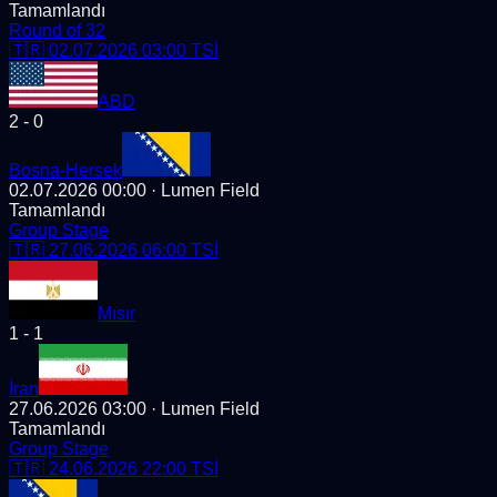
Tamamlandı
Round of 32
🇹🇷
02.07.2026 03:00
TSİ
ABD
2
-
0
Bosna-Hersek
02.07.2026 00:00
· Lumen Field
Tamamlandı
Group Stage
🇹🇷
27.06.2026 06:00
TSİ
Mısır
1
-
1
İran
27.06.2026 03:00
· Lumen Field
Tamamlandı
Group Stage
🇹🇷
24.06.2026 22:00
TSİ