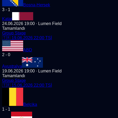
Bosna-Hersek
3
-
1
Katar
24.06.2026 19:00
· Lumen Field
Tamamlandı
Group Stage
🇹🇷
19.06.2026 22:00
TSİ
ABD
2
-
0
Avustralya
19.06.2026 19:00
· Lumen Field
Tamamlandı
Group Stage
🇹🇷
15.06.2026 22:00
TSİ
Belçika
1
-
1