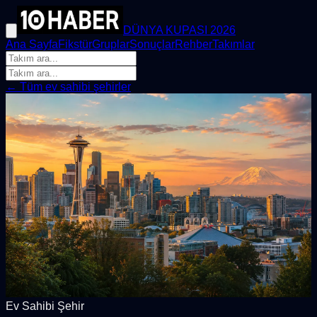
DÜNYA KUPASI 2026
Ana Sayfa
Fikstür
Gruplar
Sonuçlar
Rehber
Takımlar
← Tüm ev sahibi şehirler
Ev Sahibi Şehir