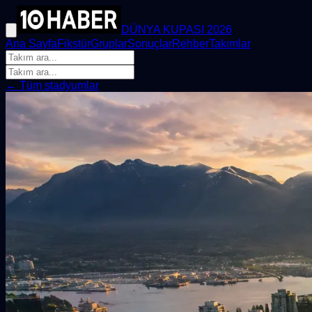
DÜNYA KUPASI 2026
Ana Sayfa
Fikstür
Gruplar
Sonuçlar
Rehber
Takımlar
← Tüm stadyumlar