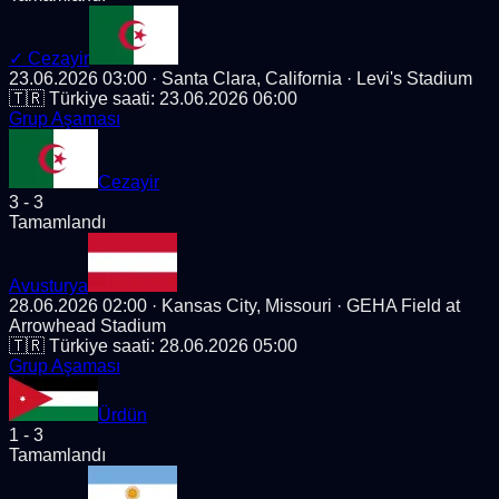
✓
Cezayir
23.06.2026 03:00
· Santa Clara, California
· Levi's Stadium
🇹🇷 Türkiye saati:
23.06.2026 06:00
Grup Aşaması
Cezayir
3
-
3
Tamamlandı
Avusturya
28.06.2026 02:00
· Kansas City, Missouri
· GEHA Field at
Arrowhead Stadium
🇹🇷 Türkiye saati:
28.06.2026 05:00
Grup Aşaması
Ürdün
1
-
3
Tamamlandı