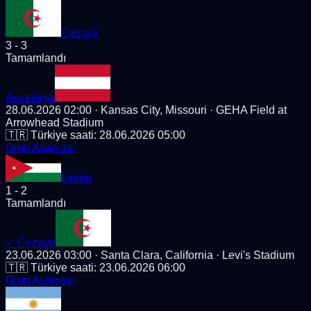
Cezayir
3
-
3
Tamamlandı
Avusturya
28.06.2026 02:00
· Kansas City, Missouri
· GEHA Field at
Arrowhead Stadium
🇹🇷 Türkiye saati:
28.06.2026 05:00
Grup Aşaması
Ürdün
1
-
2
Tamamlandı
✓
Cezayir
23.06.2026 03:00
· Santa Clara, California
· Levi's Stadium
🇹🇷 Türkiye saati:
23.06.2026 06:00
Grup Aşaması