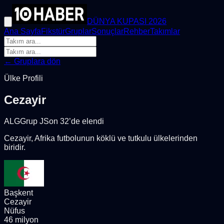
DÜNYA KUPASI 2026
Ana Sayfa
Fikstür
Gruplar
Sonuçlar
Rehber
Takımlar
← Gruplara dön
Ülke Profili
Cezayir
ALG
Grup
J
Son 32’de elendi
Cezayir, Afrika futbolunun köklü ve tutkulu ülkelerinden
biridir.
Başkent
Cezayir
Nüfus
46 milyon