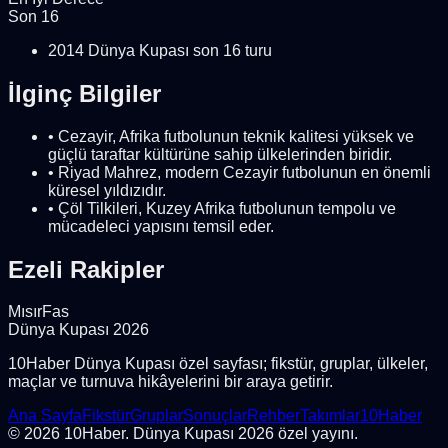
Son 16
2014 Dünya Kupası son 16 turu
İlginç Bilgiler
•
Cezayir, Afrika futbolunun teknik kalitesi yüksek ve
güçlü taraftar kültürüne sahip ülkelerinden biridir.
•
Riyad Mahrez, modern Cezayir futbolunun en önemli
küresel yıldızıdır.
•
Çöl Tilkileri, Kuzey Afrika futbolunun tempolu ve
mücadeleci yapısını temsil eder.
Ezeli Rakipler
Mısır
Fas
Dünya Kupası 2026
10Haber Dünya Kupası özel sayfası; fikstür, gruplar, ülkeler,
maçlar ve turnuva hikâyelerini bir araya getirir.
Ana Sayfa
Fikstür
Gruplar
Sonuçlar
Rehber
Takımlar
10Haber
© 2026 10Haber. Dünya Kupası 2026 özel yayını.