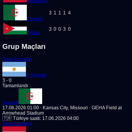
Avusturya
3
1
1
1
4
Cezayir
3
0
0
3
0
Ürdün
Grup Maçları
Grup Aşaması
✓
Arjantin
3
-
0
Tamamlandı
Cezayir
17.06.2026 01:00
· Kansas City, Missouri
· GEHA Field at
Arrowhead Stadium
🇹🇷 Türkiye saati:
17.06.2026 04:00
Grup Aşaması