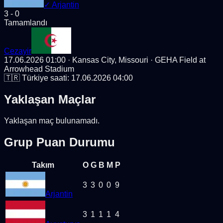
✓
Arjantin
3
-
0
Tamamlandı
Cezayir
17.06.2026 01:00
· Kansas City, Missouri
· GEHA Field at
Arrowhead Stadium
🇹🇷 Türkiye saati:
17.06.2026 04:00
Yaklaşan Maçlar
Yaklaşan maç bulunamadı.
Grup Puan Durumu
Takım
O
G
B
M
P
3
3
0
0
9
Arjantin
3
1
1
1
4