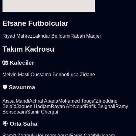
Efsane Futbolcular
Riyad Mahrez
Lakhdar Belloumi
Rabah Madjer
Takım Kadrosu
🧤 Kaleciler
Melvin Mastil
Oussama Benbot
Luca Zidane
🛡️ Savunma
Aïssa Mandi
Achraf Abada
Mohamed Tougaï
Zineddine
Belaïd
Jaouen Hadjam
Rayan Aït-Nouri
Rafik Belghali
Ramy
Bensebaini
Samir Chergui
🎯 Orta Saha
Ramiz Zerrouki
Houssem Aouar
Fares Chaïbi
Hicham