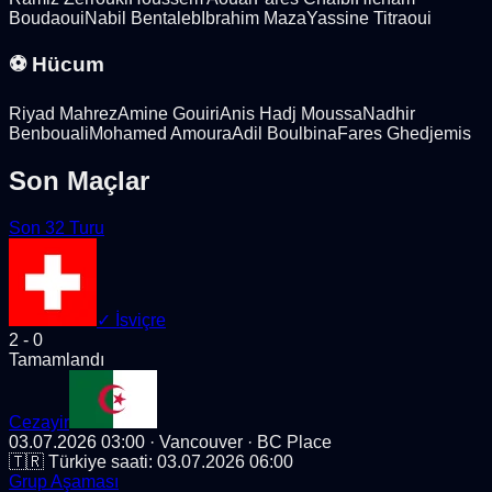
Boudaoui
Nabil Bentaleb
Ibrahim Maza
Yassine Titraoui
⚽ Hücum
Riyad Mahrez
Amine Gouiri
Anis Hadj Moussa
Nadhir
Benbouali
Mohamed Amoura
Adil Boulbina
Fares Ghedjemis
Son Maçlar
Son 32 Turu
✓
İsviçre
2
-
0
Tamamlandı
Cezayir
03.07.2026 03:00
· Vancouver
· BC Place
🇹🇷 Türkiye saati:
03.07.2026 06:00
Grup Aşaması