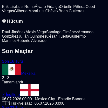
Erik Lira
Luis Romo
Álvaro Fidalgo
Orbelín Piñeda
Obed
Vargas
Gilberto Mora
Luis Chávez
Brian Gutiérrez
⚽ Hücum
Raúl Jiménez
Alexis Vega
Santiago Giménez
Armando
González
Julián Quiñones
César Huerta
Guillermo
Martínez
Roberto Alvarado
Son Maçlar
Son 16 Turu
Meksika
2
-
3
Tamamlandı
✓
İngiltere
06.07.2026 00:00
· Mexico City
· Estadio Banorte
🇹🇷 Türkiye saati:
06.07.2026 03:00
Son 32 Turu