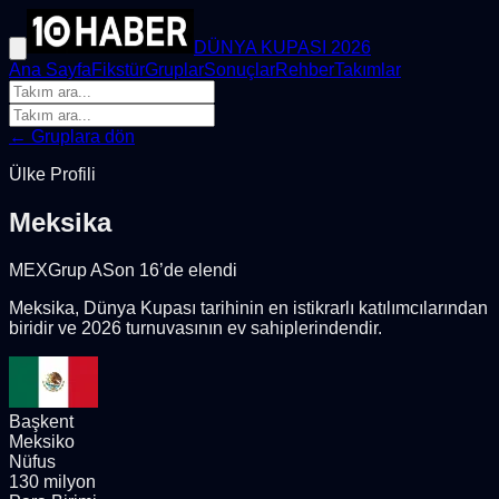
DÜNYA KUPASI 2026
Ana Sayfa
Fikstür
Gruplar
Sonuçlar
Rehber
Takımlar
← Gruplara dön
Ülke Profili
Meksika
MEX
Grup
A
Son 16’de elendi
Meksika, Dünya Kupası tarihinin en istikrarlı katılımcılarından
biridir ve 2026 turnuvasının ev sahiplerindendir.
Başkent
Meksiko
Nüfus
130 milyon