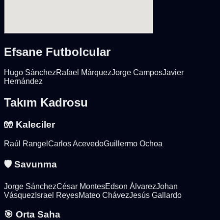
Efsane Futbolcular
Hugo Sánchez
Rafael Márquez
Jorge Campos
Javier
Hernández
Takım Kadrosu
🧤 Kaleciler
Raúl Rangel
Carlos Acevedo
Guillermo Ochoa
🛡️ Savunma
Jorge Sánchez
César Montes
Edson Álvarez
Johan
Vásquez
Israel Reyes
Mateo Chávez
Jesús Gallardo
🎯 Orta Saha