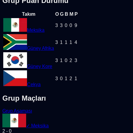
Grup Puan Durumu
Takım
O
G
B
M
P
3
3
0
0
9
Meksika
3
1
1
1
4
Güney Afrika
3
1
0
2
3
Güney Kore
3
0
1
2
1
Çekya
Grup Maçları
Grup Aşaması
✓
Meksika
2
-
0