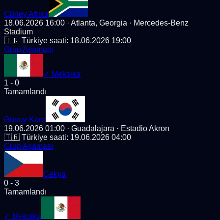
Güney Afrika
18.06.2026 16:00
· Atlanta, Georgia
· Mercedes-Benz
Stadium
🇹🇷 Türkiye saati:
18.06.2026 19:00
Grup Aşaması
✓
Meksika
1
-
0
Tamamlandı
Güney Kore
19.06.2026 01:00
· Guadalajara
· Estadio Akron
🇹🇷 Türkiye saati:
19.06.2026 04:00
Grup Aşaması
Çekya
0
-
3
Tamamlandı
✓
Meksika