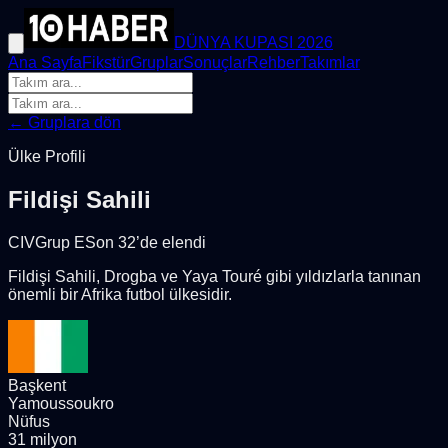
DÜNYA KUPASI 2026
Ana Sayfa
Fikstür
Gruplar
Sonuçlar
Rehber
Takımlar
← Gruplara dön
Ülke Profili
Fildişi Sahili
CIV
Grup
E
Son 32’de elendi
Fildişi Sahili, Drogba ve Yaya Touré gibi yıldızlarla tanınan
önemli bir Afrika futbol ülkesidir.
Başkent
Yamoussoukro
Nüfus
31 milyon