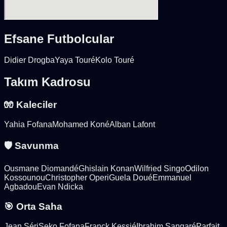
Efsane Futbolcular
Didier Drogba
Yaya Touré
Kolo Touré
Takım Kadrosu
🧤 Kaleciler
Yahia Fofana
Mohamed Koné
Alban Lafont
🛡️ Savunma
Ousmane Diomandé
Ghislain Konan
Wilfried Singo
Odilon
Kossounou
Christopher Operi
Guela Doué
Emmanuel
Agbadou
Evan Ndicka
🎯 Orta Saha
Jean Séri
Seko Fofana
Franck Kessié
Ibrahim Sangaré
Parfait