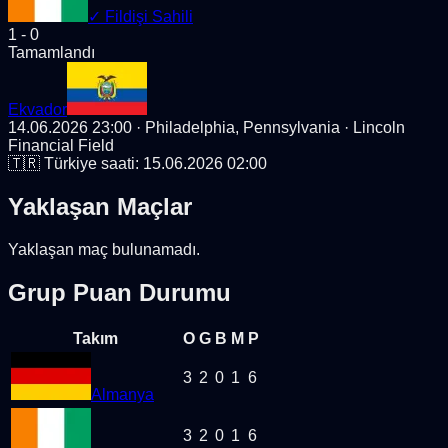
✓
Fildişi Sahili
1
-
0
Tamamlandı
Ekvador
14.06.2026 23:00
· Philadelphia, Pennsylvania
· Lincoln
Financial Field
🇹🇷 Türkiye saati:
15.06.2026 02:00
Yaklaşan Maçlar
Yaklaşan maç bulunamadı.
Grup Puan Durumu
Takım
O
G
B
M
P
3
2
0
1
6
Almanya
3
2
0
1
6