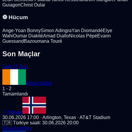
Guiagon
Christ Oulai
⚽ Hücum
Ange-Yoan Bonny
Simon Adingra
Yan Diomandé
Elye
Wahi
Oumar Diakité
Amad Diallo
Nicolas Pépé
Evann
Guessand
Bazoumana Touré
Son Maçlar
Son 32 Turu
Fildişi Sahili
1
-
2
Tamamlandı
✓
Norveç
30.06.2026 17:00
· Arlington, Texas
· AT&T Stadium
🇹🇷 Türkiye saati:
30.06.2026 20:00
Grup Aşaması