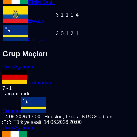
Fildişi Sahili
3
1
1
1
4
Ekvador
3
0
1
2
1
Curaçao
Grup Maçları
Grup Aşaması
✓
Almanya
7
-
1
Tamamlandı
Curaçao
14.06.2026 17:00
· Houston, Texas
· NRG Stadium
🇹🇷 Türkiye saati:
14.06.2026 20:00
Grup Aşaması