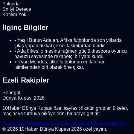
Yakında
En İyi Derece
Katılım Yok
İlginç Bilgiler
•
Yeşil Burun Adaları, Afrika futbolunda son yıllarda
çıkış yapan dikkat çekici takımlardan biridir.
•
Ada ülkesi olmasına rağmen güçlü diaspora oyuncu
havuzu sayesinde rekabetçi bir yapı kurdu.
•
Ryan Mendes, ülke futbolunun en tanınan
isimlerinden biri olarak öne çıkar.
Ezeli Rakipler
Senegal
Dünya Kupası 2026
10Haber Dünya Kupası özel sayfası; fikstür, gruplar, ülkeler,
maçlar ve turnuva hikâyelerini bir araya getirir.
Ana Sayfa
Fikstür
Gruplar
Sonuçlar
Rehber
Takımlar
10Haber
© 2026 10Haber. Dünya Kupası 2026 özel yayını.