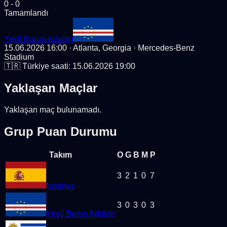
0
-
0
Tamamlandı
Yeşil Burun Adaları
15.06.2026 16:00
· Atlanta, Georgia
· Mercedes-Benz
Stadium
🇹🇷 Türkiye saati:
15.06.2026 19:00
Yaklaşan Maçlar
Yaklaşan maç bulunamadı.
Grup Puan Durumu
Takım
O
G
B
M
P
3
2
1
0
7
İspanya
3
0
3
0
3
Yeşil Burun Adaları