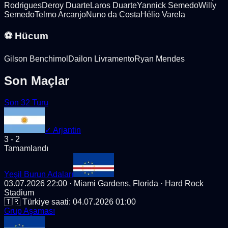
Rodrigues
Deroy Duarte
Laros Duarte
Yannick Semedo
Willy
Semedo
Telmo Arcanjo
Nuno da Costa
Hélio Varela
⚽ Hücum
Gilson Benchimol
Dailon Livramento
Ryan Mendes
Son Maçlar
Son 32 Turu
✓
Arjantin
3
-
2
Tamamlandı
Yeşil Burun Adaları
03.07.2026 22:00
· Miami Gardens, Florida
· Hard Rock
Stadium
🇹🇷 Türkiye saati:
04.07.2026 01:00
Grup Aşaması