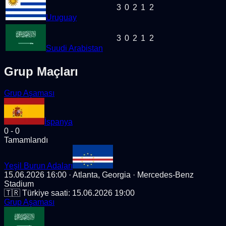
3
0
2
1
2
Uruguay
3
0
2
1
2
Suudi Arabistan
Grup Maçları
Grup Aşaması
İspanya
0
-
0
Tamamlandı
Yeşil Burun Adaları
15.06.2026 16:00
· Atlanta, Georgia
· Mercedes-Benz
Stadium
🇹🇷 Türkiye saati:
15.06.2026 19:00
Grup Aşaması