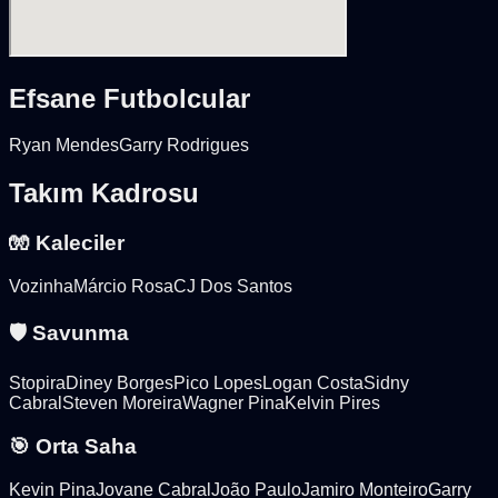
Efsane Futbolcular
Ryan Mendes
Garry Rodrigues
Takım Kadrosu
🧤 Kaleciler
Vozinha
Márcio Rosa
CJ Dos Santos
🛡️ Savunma
Stopira
Diney Borges
Pico Lopes
Logan Costa
Sidny
Cabral
Steven Moreira
Wagner Pina
Kelvin Pires
🎯 Orta Saha
Kevin Pina
Jovane Cabral
João Paulo
Jamiro Monteiro
Garry