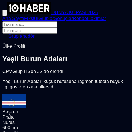
DÜNYA KUPASI 2026
Ana Sayfa
Fikstür
Gruplar
Sonuçlar
Rehber
Takımlar
← Gruplara dön
Ülke Profili
Yeşil Burun Adaları
CPV
Grup
H
Son 32’de elendi
Yeşil Burun Adaları küçük nüfusuna rağmen futbola büyük
ilgi gösteren ada ülkesidir.
Başkent
Praia
Nüfus
600 bin