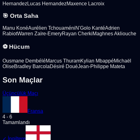
Hernandez
Lucas Hernandez
Maxence Lacroix
🎯 Orta Saha
Manu Koné
Aurélien Tchouaméni
N'Golo Kanté
Adrien
Rabiot
Warren Zaïre-Emery
Rayan Cherki
Maghnes Akliouche
⚽ Hücum
Ousmane Dembélé
Marcus Thuram
Kylian Mbappé
Michaël
Olise
Bradley Barcola
Désiré Doué
Jean-Philippe Mateta
Son Maçlar
Üçüncülük Maçı
Fransa
4
-
6
Tamamlandı
✓
İngiltere