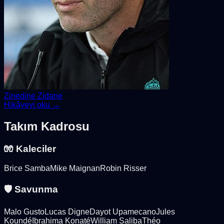
Zinedine Zidane
Hikâyeyi oku →
Takım Kadrosu
🧤 Kaleciler
Brice Samba
Mike Maignan
Robin Risser
🛡️ Savunma
Malo Gusto
Lucas Digne
Dayot Upamecano
Jules
Koundé
Ibrahima Konaté
William Saliba
Théo