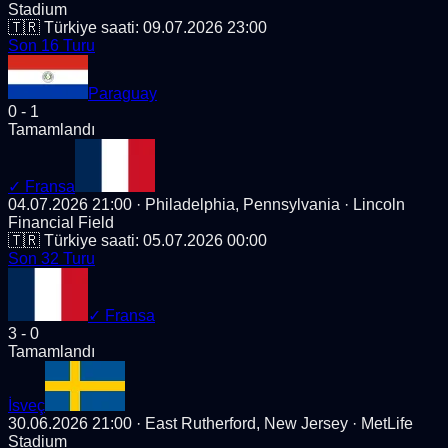
Stadium
🇹🇷 Türkiye saati:
09.07.2026 23:00
Son 16 Turu
Paraguay
0
-
1
Tamamlandı
✓
Fransa
04.07.2026 21:00
· Philadelphia, Pennsylvania
· Lincoln
Financial Field
🇹🇷 Türkiye saati:
05.07.2026 00:00
Son 32 Turu
✓
Fransa
3
-
0
Tamamlandı
İsveç
30.06.2026 21:00
· East Rutherford, New Jersey
· MetLife
Stadium