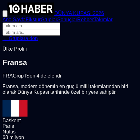
DÜNYA KUPASI 2026
Ana Sayfa
Fikstür
Gruplar
Sonuçlar
Rehber
Takımlar
← Gruplara dön
Ülke Profili
Fransa
FRA
Grup
I
Son 4’de elendi
Fransa, modern dönemin en güçlü milli takımlarından biri
olarak Dünya Kupası tarihinde özel bir yere sahiptir.
Başkent
Paris
Nüfus
68 milyon