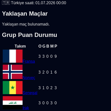
🇹🇷 Türkiye saati:
01.07.2026 00:00
Yaklaşan Maçlar
Yaklaşan maç bulunamadı.
Grup Puan Durumu
Takım
O
G
B
M
P
3
3
0
0
9
Fransa
3
2
0
1
6
Norveç
3
1
0
2
3
Senegal
3
0
0
3
0
Irak